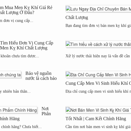
ìm Mua Men Kỵ Khí Giá Rẻ
hất Lượng Ở Đâu?
Chất Lượng
 đơn vị cung cấp...
Bạn đang tìm đơn vị bán men kỵ khí gi
Tìm Hiểu Đơn Vị Cung Cấp
Men Kỵ Khí Chất Lượng
 khoăn chưa tìm được...
Xử lý nước thải hiện nay là vấn đề cần 
Bảo vệ nguồn
nước là cách bảo
Cung Cấp Men Vi Sinh Hiếu Khí 
 nhiên bản thân...
Địa chỉ cung cấp men vi sinh hiếu khí
Nơi
Phân
Chính Hãng
Tốt Nhất | Cam Kết Chính Hãng
 chính hãng? Chưa biết...
Cần tìm nơi bán men vi sinh kỵ khí giá