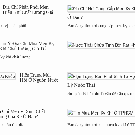
Địa Chỉ Phân Phối Men
Hiếu Khí Chất Lượng Giá
Ở Đâu?
n vị phân phối...
Bạn đang tìm nơi cung cấp men kỵ khí?
Gợi Ý Địa Chỉ Mua Men Kỵ
Khí Chất Lượng Giá Tốt
ỵ khí chất lượng...
Hiện Trạng Mùi
Hôi Ở Nguồn Nước
Lý Nước Thải
Sự quản lý bùn dư là vấn đề cần quan tâ
a Chỉ Men Vi Sinh Chất
ợng Giá Rẻ Ở Đâu?
 muốn tìm địa...
Bạn đang tìm nơi mua men kỵ khí ở TP