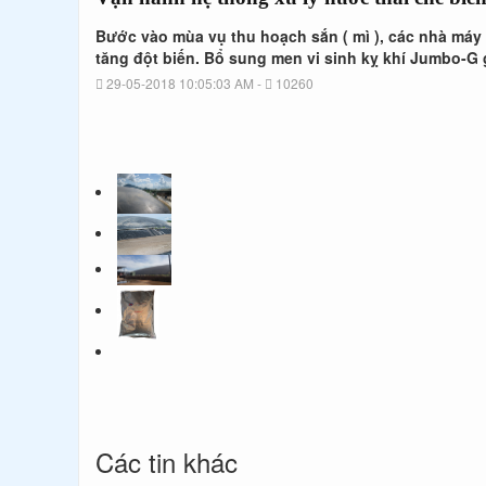
bột
sắn
Bước vào mùa vụ thu hoạch sắn ( mì ), các nhà máy 
tăng đột biến. Bổ sung men vi sinh kỵ khí Jumbo-G 
29-05-2018 10:05:03 AM -
10260
Các tin khác