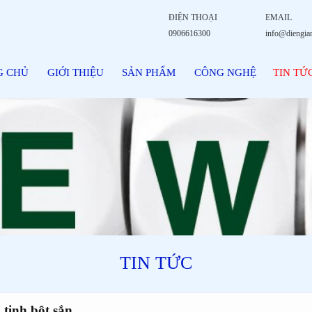
ĐIỆN THOẠI
EMAIL
0906616300
info@diengia
G CHỦ
GIỚI THIỆU
SẢN PHẨM
CÔNG NGHỆ
TIN TỨ
TIN TỨC
 tinh bột sắn