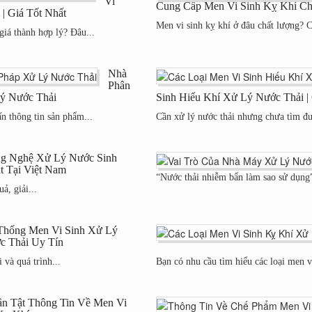
Vi
Cung Cấp Men Vi Sinh Kỵ Khí Chấ
 Giá Tốt Nhất
Men vi sinh kỵ khí ở đâu chất lượng? 
iá thành hợp lý? Đâu...
Nhà
Phân
Lý Nước Thải
Sinh Hiếu Khí Xử Lý Nước Thải 
n thông tin sản phẩm...
Cần xử lý nước thải nhưng chưa tìm đượ
g Nghệ Xử Lý Nước Sinh
t Tại Việt Nam
“Nước thải nhiễm bẩn làm sao sử dụng”
ả, giải...
Thống Men Vi Sinh Xử Lý
c Thải Uy Tín
 và quá trình...
Bạn có nhu cầu tìm hiểu các loại men v
ần Tật Thông Tin Về Men Vi