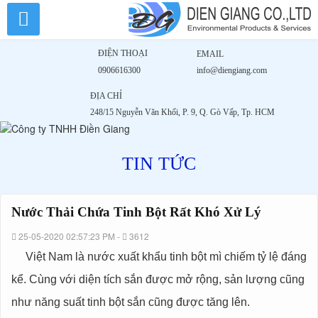
Nước
Nước
Nước
Nước
Nước
Nước
Thải
Thải
Thải
Thải
Chứa
Chứa
Thải
Thải
Chứa
Tinh
Tinh
Chứa
Bột
Tinh
Bột
Chứa
Rất
ĐIỆN THOẠI
EMAIL
Chứa
Bột
Rất
Tinh
Khó
Khó
Xử
Rất
0906616300
info@diengiang.com
Tinh
Bột
Xử
Lý
Khó
Tinh
Lý
Rất
Bột
ĐỊA CHỈ
Xử
Lý
Bột
Khó
248/15 Nguyễn Văn Khối, P. 9, Q. Gò Vấp, Tp. HCM
Rất
Xử
Rất
Khó
Lý
TIN TỨC
Xử
Khó
Lý
Xử
Nước Thải Chứa Tinh Bột Rất Khó Xử Lý
Lý
25-05-2020 02:57:23 PM -
3612
Việt Nam là nước xuất khẩu tinh bột mì chiếm tỷ lệ đáng
kể. Cùng với diện tích sắn được mở rộng, sản lượng cũng
như năng suất tinh bột sắn cũng được tăng lên.