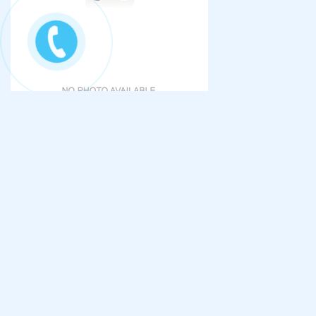
Tổng truy cập :
601932