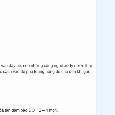
i vào đầy bể, còn những công nghệ xử lý nước thải
ớc sạch vào để pha loãng nồng độ cho đến khi gần
hòa tan đảm bảo DO = 2 – 4 mg/l.