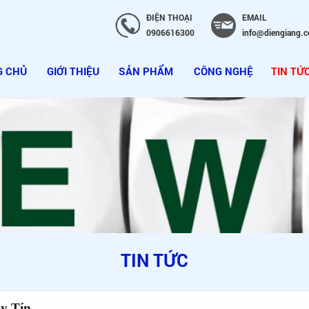
ĐIỆN THOẠI
EMAIL
0906616300
info@diengiang.
G CHỦ
GIỚI THIỆU
SẢN PHẨM
CÔNG NGHỆ
TIN TỨ
TIN TỨC
y Tín