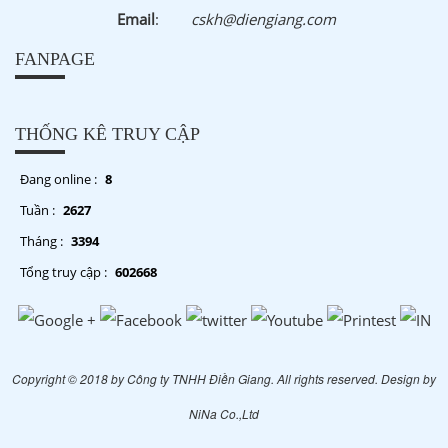
Email
:
cskh@diengiang.com
FANPAGE
THỐNG KÊ TRUY CẬP
Đang online :
8
Tuần :
2627
Tháng :
3394
Tổng truy cập :
602668
Copyright © 2018 by Công ty TNHH Điền Giang. All rights reserved. Design by
NiNa Co.,Ltd