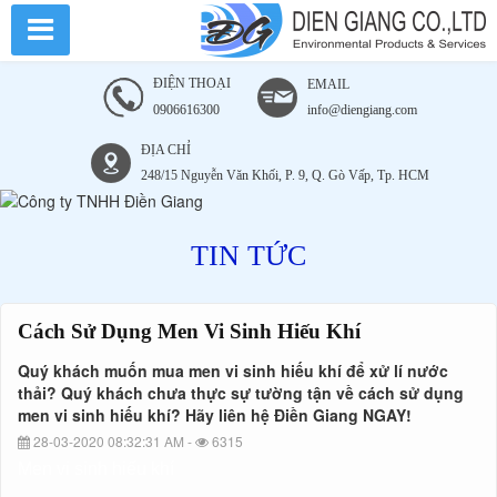
Cách
Cách
Cách
Cách
Cách
Cách
Sử
Sử
Sử
Sử
Dụng
Dụng
Sử
Sử
Dụng
Men
Men
Dụng
Vi
Men
Vi
Dụng
Sinh
ĐIỆN THOẠI
EMAIL
Dụng
Vi
Sinh
Men
Hiếu
Hiếu
Khí
Sinh
0906616300
info@diengiang.com
Men
Vi
Khí
Hiếu
Men
Sinh
Vi
ĐỊA CHỈ
Khí
Vi
Hiếu
248/15 Nguyễn Văn Khối, P. 9, Q. Gò Vấp, Tp. HCM
Sinh
Khí
Sinh
Hiếu
TIN TỨC
Khí
Hiếu
Khí
Cách Sử Dụng Men Vi Sinh Hiếu Khí
Quý khách muốn mua men vi sinh hiếu khí để xử lí nước
thải? Quý khách chưa thực sự tường tận về cách sử dụng
men vi sinh hiếu khí? Hãy liên hệ Điền Giang NGAY!
28-03-2020 08:32:31 AM -
6315
Men vi sinh hiếu khí