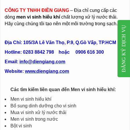
CÔNG TY TNHH ĐIỀN GIANG
– Địa chỉ cung cấp các
dòng
men vi sinh hiếu khí
chất lượng xử lý nước thải.
Hãy cùng chúng tôi tạo nên một môi trường trong sạch.
ĐĂNG KÝ DỊCH VỤ
TLT
Địa Chỉ: 105/3A Lê Văn Thọ, P.9, Q.Gò Vấp, TP.HCM
Hotline:
0283 8842 798 hoặc 0906 616 300
Email:
info@diengiang.com
Website:
www.diengiang.com
Các tìm kiếm liên quan đến Men vi sinh hiếu khí:
Men vi sinh hiếu khí
Bổ sung dinh dưỡng cho vi sinh
Mua vi sinh xử lý nước thải
Men vi sinh trong nước
Bột vi sinh